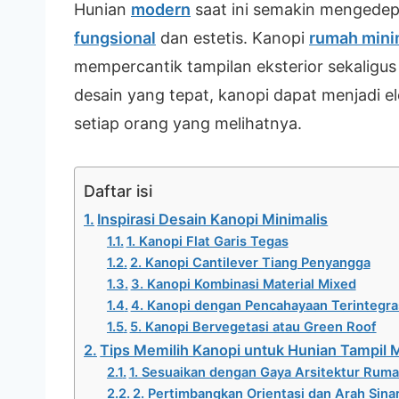
Hunian
modern
saat ini semakin mengede
fungsional
dan estetis. Kanopi
rumah mini
mempercantik tampilan eksterior sekaligu
desain yang tepat, kanopi dapat menjadi 
setiap orang yang melihatnya.
Daftar isi
Inspirasi Desain Kanopi Minimalis
1. Kanopi Flat Garis Tegas
2. Kanopi Cantilever Tiang Penyangga
3. Kanopi Kombinasi Material Mixed
4. Kanopi dengan Pencahayaan Terintegra
5. Kanopi Bervegetasi atau Green Roof
Tips Memilih Kanopi untuk Hunian Tampil Mi
1. Sesuaikan dengan Gaya Arsitektur Rum
2. Pertimbangkan Orientasi dan Arah Sina