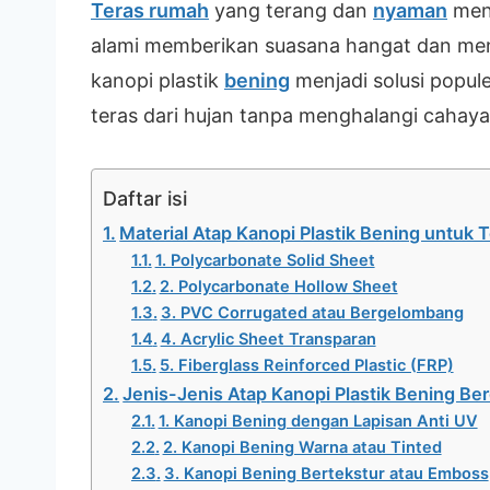
Teras rumah
yang terang dan
nyaman
menj
alami memberikan suasana hangat dan mengh
kanopi plastik
bening
menjadi solusi popule
teras dari hujan tanpa menghalangi cahaya
Daftar isi
Material Atap Kanopi Plastik Bening untuk
1. Polycarbonate Solid Sheet
2. Polycarbonate Hollow Sheet
3. PVC Corrugated atau Bergelombang
4. Acrylic Sheet Transparan
5. Fiberglass Reinforced Plastic (FRP)
Jenis-Jenis Atap Kanopi Plastik Bening Be
1. Kanopi Bening dengan Lapisan Anti UV
2. Kanopi Bening Warna atau Tinted
3. Kanopi Bening Bertekstur atau Emboss