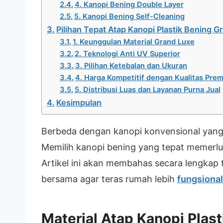
4. Kanopi Bening Double Layer
5. Kanopi Bening Self-Cleaning
Pilihan Tepat Atap Kanopi Plastik Bening G
1. Keunggulan Material Grand Luxe
2. Teknologi Anti UV Superior
3. Pilihan Ketebalan dan Ukuran
4. Harga Kompetitif dengan Kualitas Pre
5. Distribusi Luas dan Layanan Purna Jual
Kesimpulan
Berbeda dengan kanopi konvensional yang
Memilih kanopi bening yang tepat memerlu
Artikel ini akan membahas secara lengkap te
bersama agar teras rumah lebih
fungsional
Material Atap Kanopi Plas